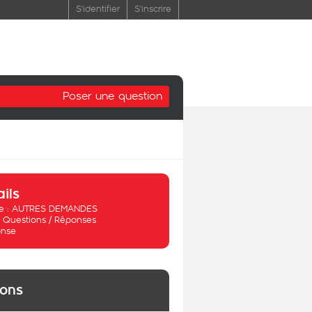
S'identifier
S'inscrire
Poser une question
ails
 :
AUTRES DEMANDES
:
Questions / Réponses
nse
ions