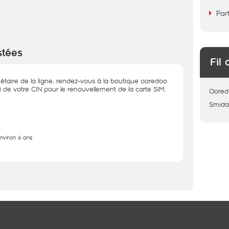
Par
stées
Fil 
riétaire de la ligne, rendez-vous à la boutique ooredoo
 de votre CIN pour le renouvellement de la carte SIM.
Oored
Smid
environ 6 ans