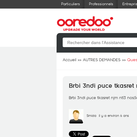
Particuliers
Professionnels
Entrepri
Accueil
AUTRES DEMANDES
Ques
Brbi 3ndi puce tkasre
Brbi 3ndi puce tkasret njm ntl3 no
Smida
il y a environ 6 ans