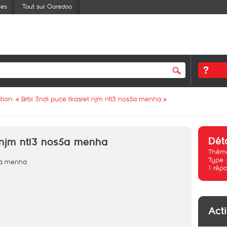
ses
Tout sur Ooredoo
tion: «
Brbi 3ndi puce tkasret njm ntl3 nos5a menha
»
Dét
t njm ntl3 nos5a menha
Thème
Type 
s5a menha
1
répo
Act