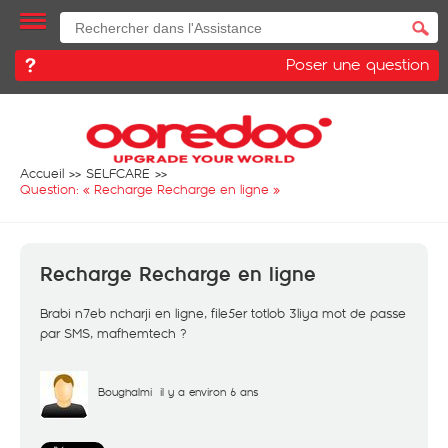
Poser une question
Accueil
SELFCARE
Question: «
Recharge Recharge en ligne
»
Recharge Recharge en ligne
Brabi n7eb ncharji en ligne, file5er totlob 3liya mot de passe
par SMS, mafhemtech ?
Boughalmi
il y a environ 6 ans