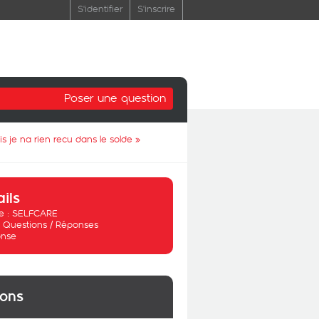
S'identifier
S'inscrire
Poser une question
s je na rien recu dans le solde
»
ails
 :
SELFCARE
:
Questions / Réponses
nse
ions