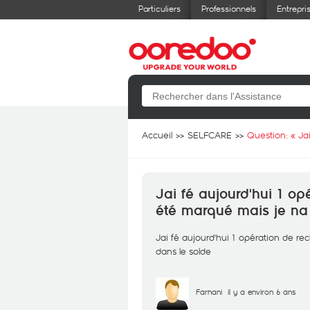
Particuliers
Professionnels
Entrepri
Accueil
SELFCARE
Question: «
Ja
Jai fé aujourd'hui 1 op
été marqué mais je na 
Jai fé aujourd'hui 1 opération de re
dans le solde
Farhani
il y a environ 6 ans