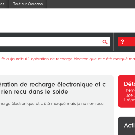
ses
Tout sur Ooredoo
i fé aujourd'hui 1 opération de recharge électronique et c été marqué mai
Dét
ération de recharge électronique et c
Thème
rien recu dans le solde
Type 
1
répo
charge électronique et c été marqué mais je na rien recu
Act