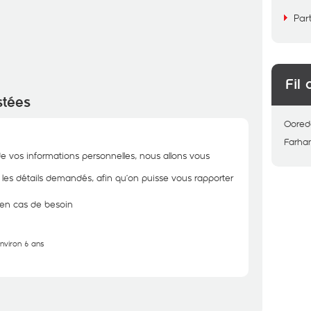
Par
Fil 
stées
Oored
Farha
de vos informations personnelles, nous allons vous
r les détails demandés, afin qu’on puisse vous rapporter
n en cas de besoin
environ 6 ans