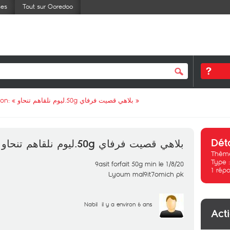
ses
Tout sur Ooredoo
ion: «
بلاهي قصيت فرفاي 50g.ليوم نلقاهم تنحاو
»
Dét
بلاهي قصيت فرفاي 50g.ليوم نلقاهم تنحاو
Thème
Type 
9asit forfait 50g min le 1/8/20
1
répo
Lyoum mal9it7omich pk
Nabil
il y a environ 6 ans
Act