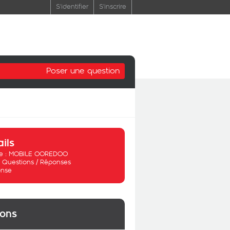
S'identifier
S'inscrire
Poser une question
ails
 :
MOBILE OOREDOO
:
Questions / Réponses
nse
ions