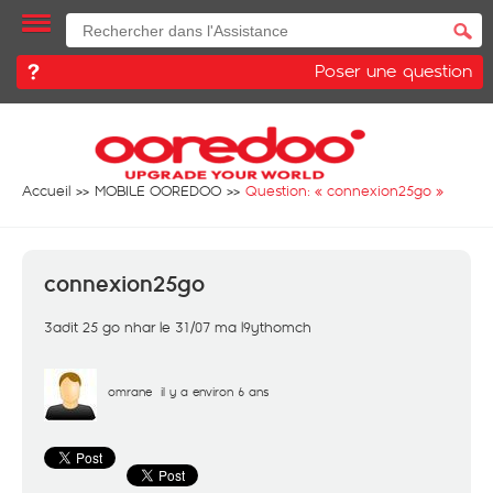
Poser une question
Accueil
MOBILE OOREDOO
Question: «
connexion25go
»
connexion25go
3adit 25 go nhar le 31/07 ma l9ythomch
omrane
il y a environ 6 ans