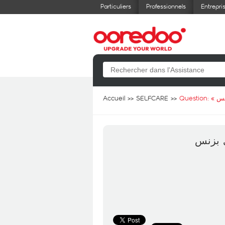
Particuliers
Professionnels
Entrepri
Accueil
SELFCARE
Question: «
نس
ي بزنس