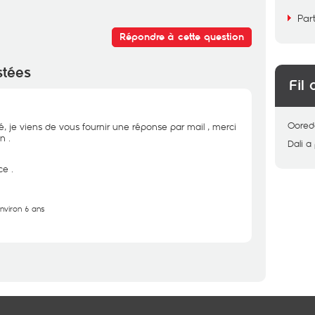
Par
Répondre à cette question
stées
Fil 
Oored
é, je viens de vous fournir une réponse par mail , merci
n .
Dali
a
e .
environ 6 ans