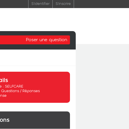
S'identifier
S'inscrire
Poser une question
ails
 :
SELFCARE
:
Questions / Réponses
nse
ions