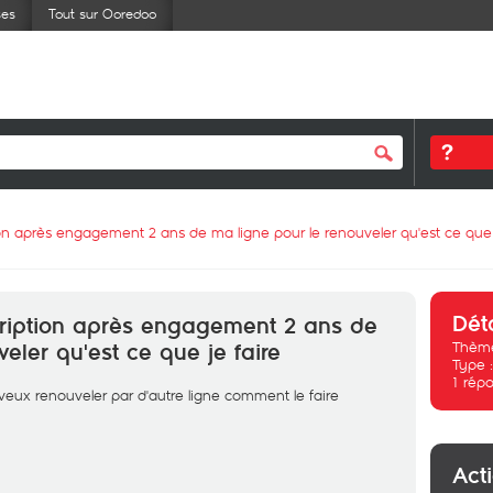
ses
Tout sur Ooredoo
tion après engagement 2 ans de ma ligne pour le renouveler qu'est ce que 
Dét
scription après engagement 2 ans de
Thème
eler qu'est ce que je faire
Type 
1
répo
 veux renouveler par d'autre ligne comment le faire
Act