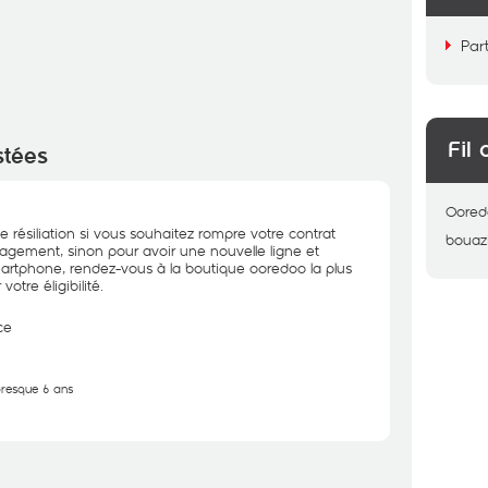
Par
Fil 
stées
Oored
 résiliation si vous souhaitez rompre votre contrat
bouazi
ngagement, sinon pour avoir une nouvelle ligne et
artphone, rendez-vous à la boutique ooredoo la plus
otre éligibilité.
ce
 presque 6 ans