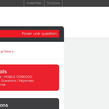
S'identifier
S'inscrire
Poser une question
je faire
»
ails
 :
MOBILE OOREDOO
:
Questions / Réponses
nse
ions