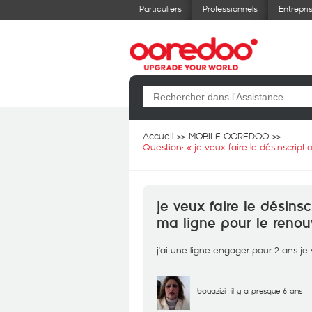
Particuliers
Professionnels
Entrepri
Accueil
MOBILE OOREDOO
Question: «
je veux faire le désinscrip
je veux faire le désin
ma ligne pour le renouv
j'ai une ligne engager pour 2 ans je
bouazizi
il y a presque 6 ans