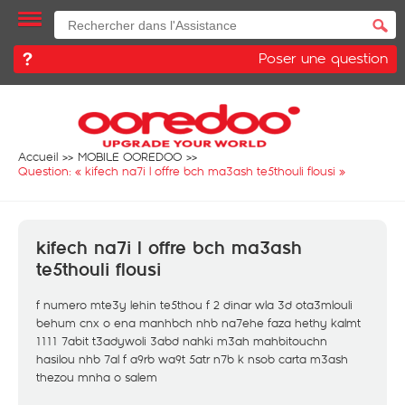
Poser une question
Accueil
MOBILE OOREDOO
Question: «
kifech na7i l offre bch ma3ash te5thouli flousi
»
kifech na7i l offre bch ma3ash
te5thouli flousi
f numero mte3y lehin te5thou f 2 dinar wla 3d ota3mlouli
behum cnx o ena manhbch nhb na7ehe faza hethy kalmt
1111 7abit t3adywoli 3abd nahki m3ah mahbitouchn
hasilou nhb 7al f a9rb wa9t 5atr n7b k nsob carta m3ash
thezou mnha o salem