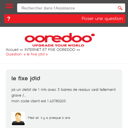
Poser une question
Accueil
INTERNET ET FIXE OOREDOO
Question: «
le fixe jdid
»
le fixe jdid
jai un debit de 1 mb avec 3 barres de resaux cest tellement
grave /...
mon code client est 1.40780205
Med ali
il y a presque 6 ans