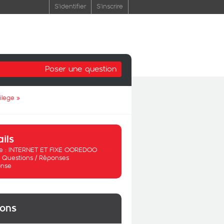
S'identifier
S'inscrire
Poser une question
ilege
»
ails
 :
INTERNET ET FIXE OOREDOO
:
Questions / Réponses
nse
ions