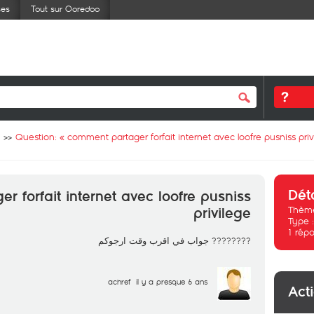
ses
Tout sur Ooredoo
Question: «
comment partager forfait internet avec loofre pusniss priv
Dét
 forfait internet avec loofre pusniss
Thème
privilege
Type 
1
répo
???????? جواب في اقرب وقت ارجوكم
achref
il y a presque 6 ans
Act