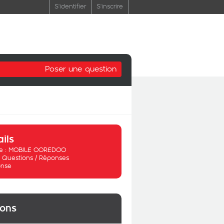
S'identifier
S'inscrire
Poser une question
ails
 :
MOBILE OOREDOO
:
Questions / Réponses
nse
ions