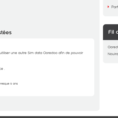
Par
Fil 
stées
Oored
utiliser une autre Sim data Ooredoo afin de pouvoir
Nouir
e .
 presque 6 ans