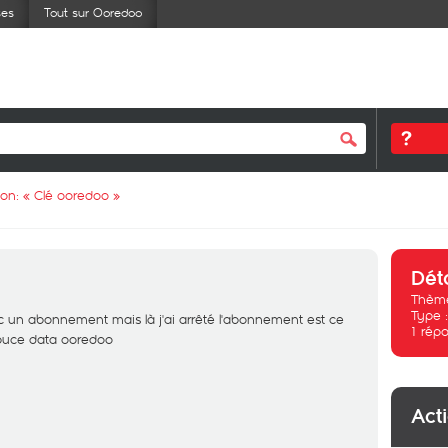
ses
Tout sur Ooredoo
ion: «
Clé ooredoo
»
Dét
Thème
Type 
ec un abonnement mais là j'ai arrêté l'abonnement est ce
1
répo
e puce data ooredoo
Act