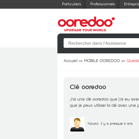
Particuliers
Professionnels
Entrepri
Accueil
MOBILE OOREDOO
Quest
Clé ooredoo
J'ai une clé ooredoo que j'ai eu av
que je peux utiliser la clé avec un
Nouira
il y a presque 6 ans