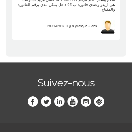
هي اريدو وعندي فاتورة ب 93 د هل يمكن مدي برقم الفاتورة
والمفتاح
MOHAMED
il y a presque 6 ans
Suivez-nous