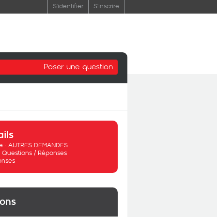
S'identifier
S'inscrire
Poser une question
ails
 :
AUTRES DEMANDES
:
Questions / Réponses
onses
ions