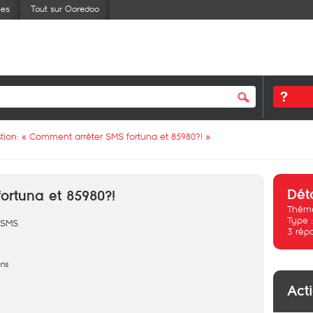
ses
Tout sur Ooredoo
tion: «
Comment arrêter SMS fortuna et 85980?!
»
Dét
ortuna et 85980?!
Thème
Type 
 SMS
3
rép
ans
Act