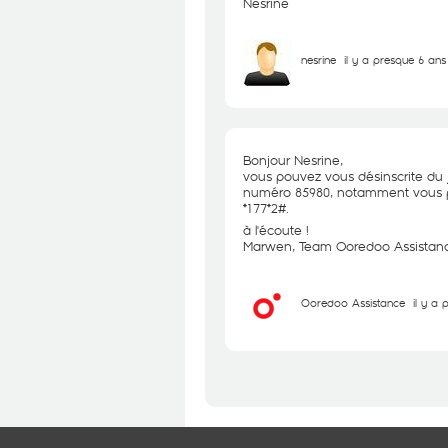
Nesrine
nesrine
il y a presque 6 ans
Bonjour Nesrine,
vous pouvez vous désinscrite du
numéro 85980, notamment vous po
*177*2#.
à l'écoute !
Marwen, Team Ooredoo Assistan
Ooredoo Assistance
il y a