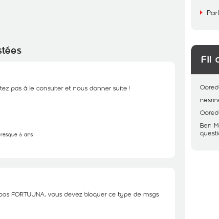
Par
stées
Fil 
Oored
tez pas à le consulter et nous donner suite !
nesrin
Oored
Ben M
quest
 presque 6 ans
ropos FORTUUNA, vous devez bloquer ce type de msgs