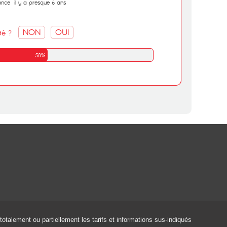
ance
il y a presque 6 ans
NON
OUI
dé ?
58%
 totalement ou partiellement les tarifs et informations sus-indiqués