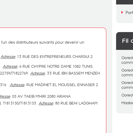
Par
Fil 
’un des distributeurs suivants pour devenir un
0
Adresse
: 13 RUE DES ENTREPRENEURS CHARGUI 2
Oored
comme
04
Adresse
: 6 RUE CHYPRE NOTRE DAME 1082 TUNIS
Oored
822759/71822769
Adresse
: 33 RUE IBN BASSEM MENZEH
comme
Oored
11316
Adresse
: RUE MADINET EL MOUSSEL ENNASER 2
comme
Oored
resse
: 05 AV TAEIB M'HIRI 2080 ARIANA
Maala
l
: 71813150/71813153
Adresse
: 80 RUE BEHI LADGHAM