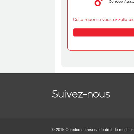
Ooredoo Assist
Cette réponse vous a-t-elle ai
Suivez-nous
© 2015 Ooredoo
se réserve le droit de modifier