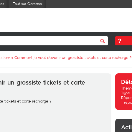
ses
Tout sur Ooredoo
stion: «
Comment je veut devenir un grossiste tickets et carte recharge ?
Dét
 un grossiste tickets et carte
Thème
Type 
Répon
e tickets et carte recharge ?
1
répo
Act