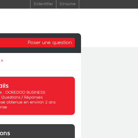
S'identifier
S'inscrire
Poser une question
»
ails
 :
OOREDOO BUSINESS
:
Questions / Réponses
se obtenue en environ 2 ans
nse
ions