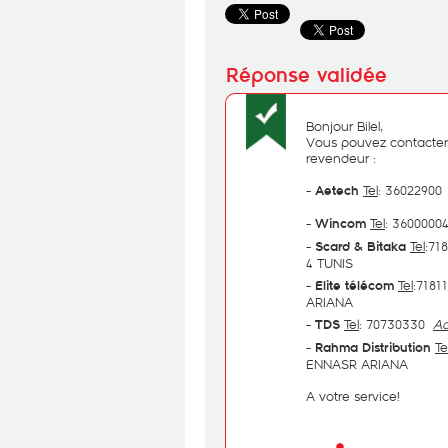
Bonjour Bilel,
Vous pouvez contacter l
revendeur :
-
Tel
: 3602290
Aetech
-
Tel
: 360000
Wincom
-
Tel
:71
Scard & Bitaka
4 TUNIS
-
Tel
:718
Elite télécom
ARIANA
-
Tel
: 70730330
Ad
TDS
-
Te
Rahma Distribution
ENNASR ARIANA
A votre service!