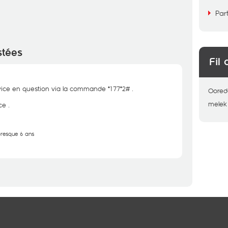
Par
stées
Fil 
rvice en question via la commande *177*2# .
Oored
melek
e .
 presque 6 ans