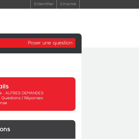
S'identifier
S'inscrire
Poser une question
ails
 :
AUTRES DEMANDES
:
Questions / Réponses
nse
ions