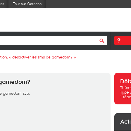
ses
Tout sur Ooredoo
tion: «
désactiver les sms de gamedom?
»
Dét
e gamedom?
Thème
Type 
 de gamedom svp.
1
répo
Act