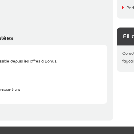
Par
Fil 
stées
Oored
ssible depuis les offres à Bonus.
faycal
 presque 6 ans