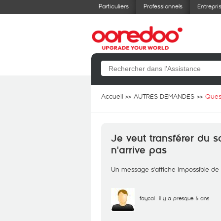
Particuliers
Professionnels
Entrepri
Accueil
AUTRES DEMANDES
Ques
Je veut transférer du 
n'arrive pas
Un message s'affiche impossible de
faycal
il y a presque 6 ans