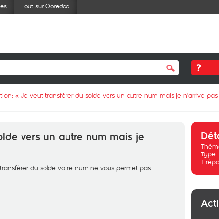
ses
Tout sur Ooredoo
tion: «
Je veut transférer du solde vers un autre num mais je n'arrive pas
Dét
solde vers un autre num mais je
Thème
Type 
1
répo
 transférer du solde votre num ne vous permet pas
Act