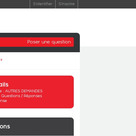
S'identifier
S'inscrire
Poser une question
»
ails
 :
AUTRES DEMANDES
:
Questions / Réponses
nse
ions