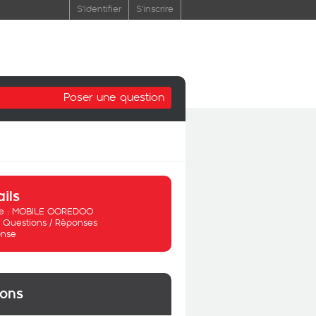
S'identifier
S'inscrire
Poser une question
ails
 :
MOBILE OOREDOO
:
Questions / Réponses
nse
ions