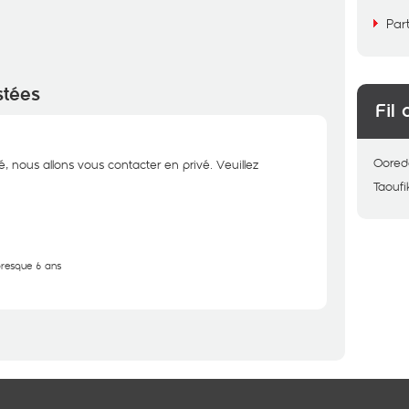
Par
stées
Fil 
Oored
é, nous allons vous contacter en privé. Veuillez
Taoufi
 presque 6 ans