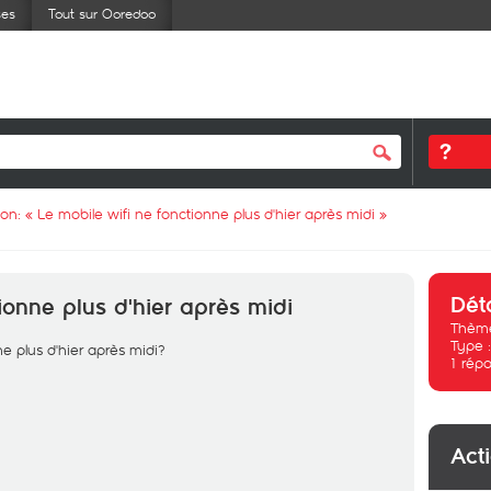
ses
Tout sur Ooredoo
ion: «
Le mobile wifi ne fonctionne plus d'hier après midi
»
Dét
ionne plus d'hier après midi
Thème
Type 
e plus d'hier après midi?
1
répo
Act