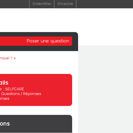
S'identifier
S'inscrire
Poser une question
nsuel ?
»
ails
 :
SELFCARE
:
Questions / Réponses
onses
ions