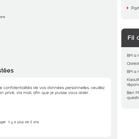
Par
 ans
Fil 
BM
a 
Oored
stées
BM
a 
Kaout
répon
e confidentialités de vos données personnelles, veuillez
rivé, via mail, afin que je puisse vous aider.
Ben 
quest
ager
il y a plus de 5 ans