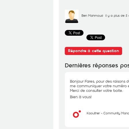
Ben Mahmoud
il y a plus de 5
Répondre à cette question
Dernières réponses po
Bonjour Fares, pour des raisons d
me communiquer votre numéro en p
Merci de consulter votre boite.
Bien à vous!
Kaouther - Community Man