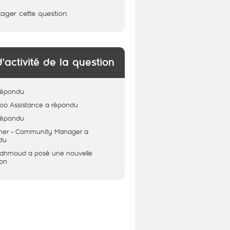
tager cette question
d'activité de la question
répondu
oo Assistance
a répondu
répondu
her - Community Manager
a
du
Mahmoud
a posé une nouvelle
ion