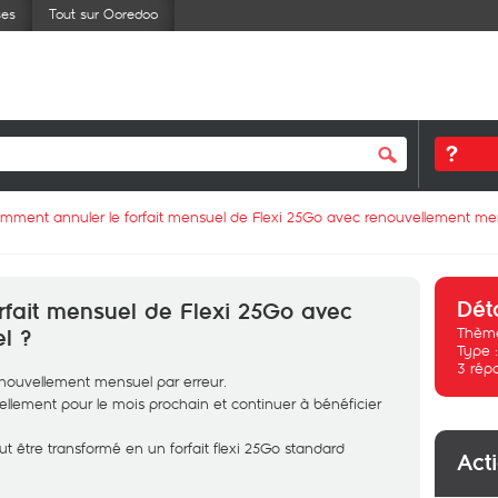
ses
Tout sur Ooredoo
mment annuler le forfait mensuel de Flexi 25Go avec renouvellement me
Dét
rfait mensuel de Flexi 25Go avec
Thème
l ?
Type 
3
rép
renouvellement mensuel par erreur.
lement pour le mois prochain et continuer à bénéficier
eut être transformé en un forfait flexi 25Go standard
Act