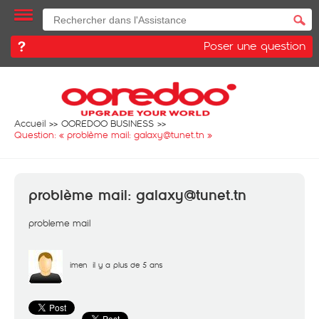
Poser une question
Accueil
OOREDOO BUSINESS
Question: «
problème mail: galaxy@tunet.tn
»
problème mail: galaxy@tunet.tn
probleme mail
imen
il y a plus de 5 ans