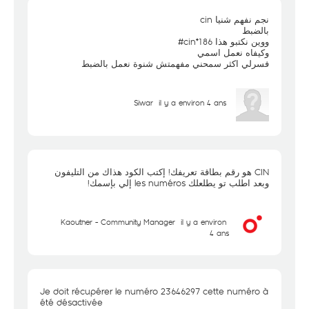
نجم نفهم شنيا cin
بالضبط
ووين نكتبو هذا 186*cin#
وكيفاه نعمل اسمي
فسرلي اكثر سمحني مفهمتش شنوة نعمل بالضبط
Siwar
il y a environ 4 ans
CIN هو رقم بطاقة تعريفك! إكتب الكود هذاك من التليفون
وبعد اطلب تو يطلعلك les numéros إلي بإسمك!
Kaouther - Community Manager
il y a environ
4 ans
Je doit récupérer le numéro 23646297 cette numéro à
été désactivée