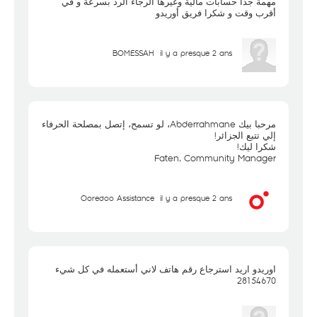
مهمة جدا حسابات مالية وغيرها الرجاء الرد بسرعة و في
أقرب وقت و شكرا فريق أوريدو
BOMESSAH
il y a presque 2 ans
مرحبا بيك Abderrahmane، لو تسمح، إتصل بمصلحة الحرفاء
إلي تتبع الجزائر!
شكرا ليك!
Faten, Community Manager
Ooredoo Assistance
il y a presque 2 ans
اوريدو اريد استرجاع رقم هاتف لاني أستعمله في كل شيء
28154670