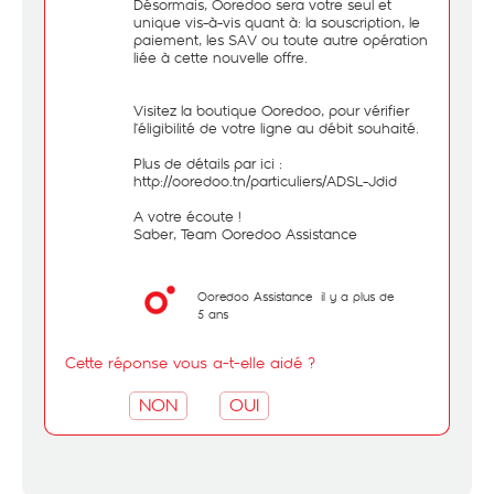
Désormais, Ooredoo sera votre seul et
unique vis-à-vis quant à: la souscription, le
paiement, les SAV ou toute autre opération
liée à cette nouvelle offre.
Visitez la boutique Ooredoo, pour vérifier
l’éligibilité de votre ligne au débit souhaité.
Plus de détails par ici :
http://ooredoo.tn/particuliers/ADSL-Jdid
A votre écoute !
Saber, Team Ooredoo Assistance
Ooredoo Assistance
il y a plus de
5 ans
Cette réponse vous a-t-elle aidé ?
NON
OUI