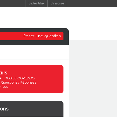
S'identifier
S'inscrire
Poser une question
ails
 :
MOBILE OOREDOO
:
Questions / Réponses
onses
ions