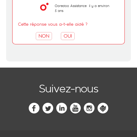
Ooredoo Assistance
il y a environ
5 ans
Cette réponse vous a-t-elle aidé ?
NON
OUI
Suivez-nous