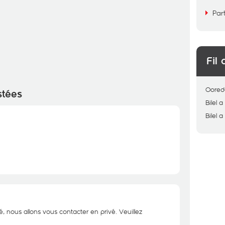
Par
Fil 
Oored
stées
Bilel
a
Bilel
a
é, nous allons vous contacter en privé. Veuillez