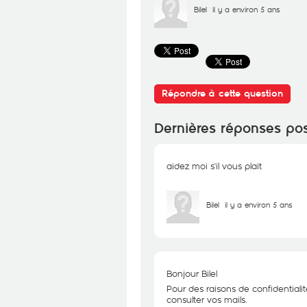
Bilel
il y a environ 5 ans
Répondre à cette question
Dernières réponses po
aidez moi s'il vous plait
Bilel
il y a environ 5 ans
Bonjour Bilel
Pour des raisons de confidentialit
consulter vos mails.