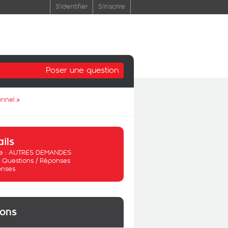
S'identifier
S'inscrire
Poser une question
onnel
»
ails
 :
AUTRES DEMANDES
:
Questions / Réponses
onses
ions