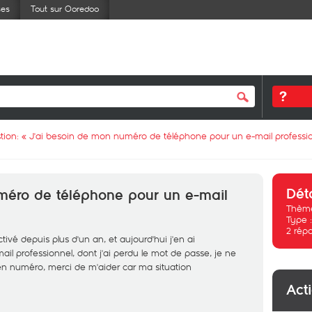
ses
Tout sur Ooredoo
tion: «
J'ai besoin de mon numéro de téléphone pour un e-mail professi
Dét
méro de téléphone pour un e-mail
Thème
Type 
2
rép
vé depuis plus d'un an, et aujourd'hui j'en ai
 professionnel, dont j'ai perdu le mot de passe, je ne
en numéro, merci de m'aider car ma situation
Act