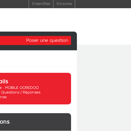
S'identifier
S'inscrire
Poser une question
ails
 :
MOBILE OOREDOO
:
Questions / Réponses
nse
ions