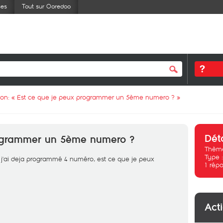
ses
Tout sur Ooredoo
ion: «
Est ce que je peux programmer un 5ème numero ?
»
Dét
rogrammer un 5ème numero ?
Thème
Type 
 j'ai deja programmé 4 numéro, est ce que je peux
1
répo
Act