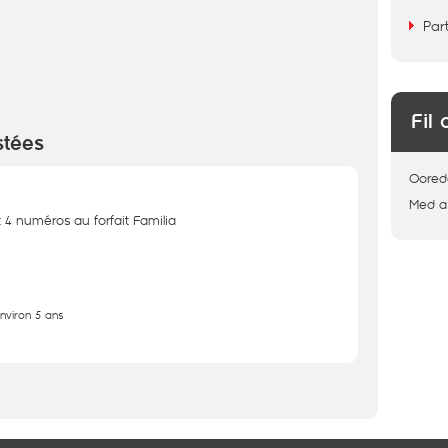
Par
Fil 
stées
Oored
Med
a
4 numéros au forfait Familia
environ 5 ans