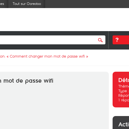
ses
Tout sur Ooredoo
ion: «
Comment changer mon mot de passe wifi
»
Dét
mot de passe wifi
Thème
Type 
Répon
1
répo
Act