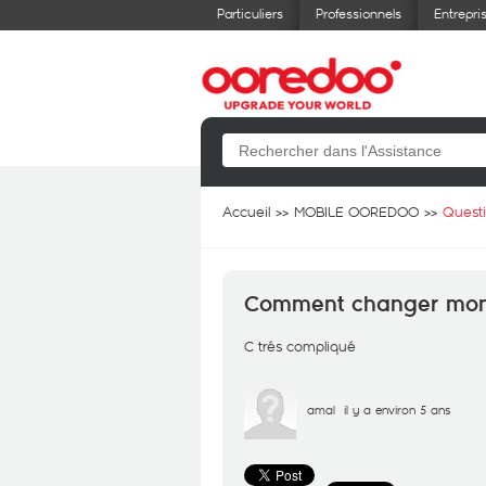
Particuliers
Professionnels
Entrepri
Accueil
MOBILE OOREDOO
Quest
Comment changer mon 
C trés compliqué
amal
il y a environ 5 ans