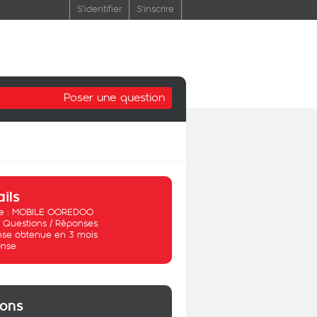
S'identifier
S'inscrire
Poser une question
ails
 :
MOBILE OOREDOO
:
Questions / Réponses
se obtenue en 3 mois
nse
ions