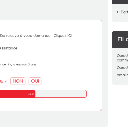
Par
illée relative à votre demande :
Cliquez ICI
Fil 
Assistance
Oored
comme
ance
il y a environ 5 ans
Oored
amal
NON
OUI
dé ?
64%