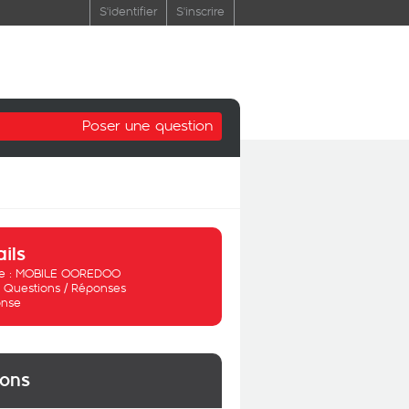
S'identifier
S'inscrire
Poser une question
ails
 :
MOBILE OOREDOO
:
Questions / Réponses
nse
ions