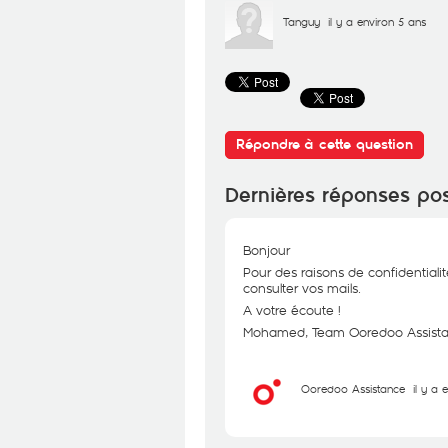
Tanguy
il y a environ 5 ans
Répondre à cette question
Dernières réponses po
Bonjour
Pour des raisons de confidentialit
consulter vos mails.
A votre écoute !
Mohamed, Team Ooredoo Assist
Ooredoo Assistance
il y a 