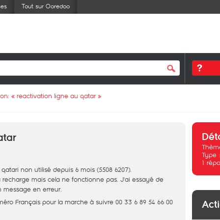
ses
Tout sur Ooredoo
ion: «
reactivation ligne au qatar
»
Dét
atar
Thème
Type 
1
répo
atari non utilisé depuis 6 mois (5508 6207).
a recharge mais cela ne fonctionne pas. J'ai essayé de
n message en erreur.
ro Français pour la marche à suivre 00 33 6 89 54 66 00
Act