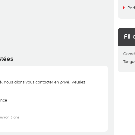
Par
Fil 
Oored
stées
Tangu
é, nous allons vous contacter en privé. Veuillez
ance
environ 5 ans