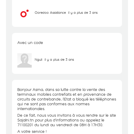
Ooredoo Assistance
il y a plus de 3 ans
Avec un code
Nguli
il y a plus de 3 ans
Bonjour Asma, dans sa lutte contre la vente des
terminaux mobiles contrefaits et en provenance de
circuits de contrebande, l’Etat a bloqué les téléphones
qui ne sont pas conformes aux normes
internationales.
De ce fait, nous vous invitons à vous rendre sur le site
Sajalni.tn pour plus d’informations ou appelez le
71100201 du lundi au vendredi de 08H à 17H30.
A votre service !