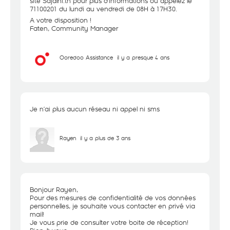
site Sajalni.tn pour plus d’informations ou appelez le
71100201 du lundi au vendredi de 08H à 17H30.
A votre disposition !
Faten, Community Manager
Ooredoo Assistance
il y a presque 4 ans
Je n’ai plus aucun réseau ni appel ni sms
Rayen
il y a plus de 3 ans
Bonjour Rayen,
Pour des mesures de confidentialité de vos données
personnelles, je souhaite vous contacter en privé via
mail!
Je vous prie de consulter votre boite de réception!