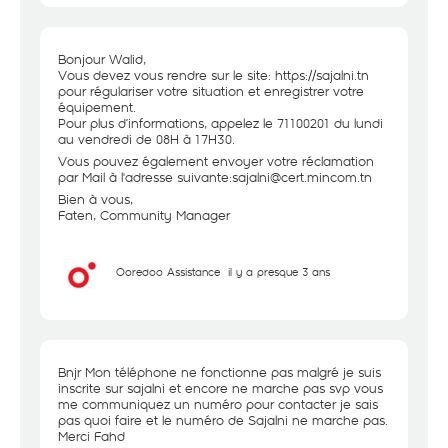
Bonjour Walid,
Vous devez vous rendre sur le site:
https://sajalni.tn
pour régulariser votre situation et enregistrer votre
équipement.
Pour plus d’informations, appelez le 71100201 du lundi
au vendredi de 08H à 17H30.
Vous pouvez également envoyer votre réclamation
par Mail à l'adresse suivante:sajalni@cert.mincom.tn
Bien à vous,
Faten, Community Manager
Ooredoo Assistance
il y a presque 3 ans
Bnjr Mon téléphone ne fonctionne pas malgré je suis
inscrite sur sajalni et encore ne marche pas svp vous
me communiquez un numéro pour contacter je sais
pas quoi faire et le numéro de Sajalni ne marche pas.
Merci Fahd