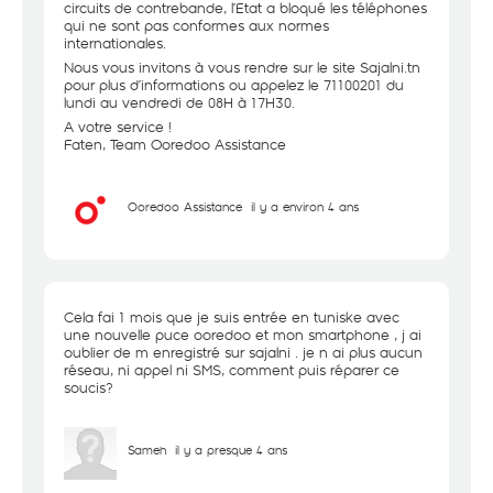
circuits de contrebande, l’Etat a bloqué les téléphones
qui ne sont pas conformes aux normes
internationales.
Nous vous invitons à vous rendre sur le site Sajalni.tn
pour plus d’informations ou appelez le 71100201 du
lundi au vendredi de 08H à 17H30.
A votre service !
Faten, Team Ooredoo Assistance
Ooredoo Assistance
il y a environ 4 ans
Cela fai 1 mois que je suis entrée en tuniske avec
une nouvelle puce ooredoo et mon smartphone , j ai
oublier de m enregistré sur sajalni . je n ai plus aucun
réseau, ni appel ni SMS, comment puis réparer ce
soucis?
Sameh
il y a presque 4 ans