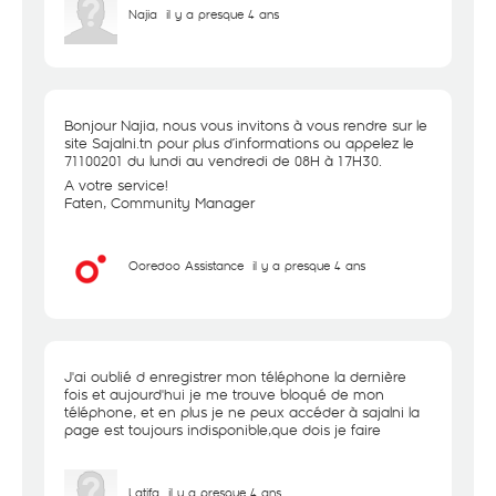
Najia
il y a presque 4 ans
Bonjour Najia, nous vous invitons à vous rendre sur le
site Sajalni.tn pour plus d’informations ou appelez le
71100201 du lundi au vendredi de 08H à 17H30.
A votre service!
Faten, Community Manager
Ooredoo Assistance
il y a presque 4 ans
J'ai oublié d enregistrer mon téléphone la dernière
fois et aujourd'hui je me trouve bloqué de mon
téléphone, et en plus je ne peux accéder à sajalni la
page est toujours indisponible,que dois je faire
Latifa
il y a presque 4 ans