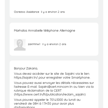
Ooredoo Assistance
il y a environ 2 ans
Marhaba Annabelle téléphone Allemagne
zakHhhw1
il y a environ 2 ans
Bonjour Zakaria,
Vous devez accéder sur le site de Sajalni via le lien:
https://sajalni.tn/
pour enregistrer votre Smartphone.
Vous pouvez aussi envoyer les détails nécessaires sur
l'adresse E-mail. Sajalni@cert.mincom.tn ou bien via la
rubrique réclamation de la CERT
(
https://www.cert.tn/fr/publication/reclam_sajalni
)
Vous pouvez appeler le 70145000 du lundi au
vendredi de 08H à 17H30 pour avoir plus
d'informations.