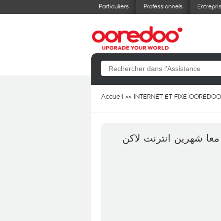
Particuliers
Professionnels
Entrepri
Accueil
INTERNET ET FIXE OOREDOO
اشتريت 4G BOX B2C ( انترنت لاكن