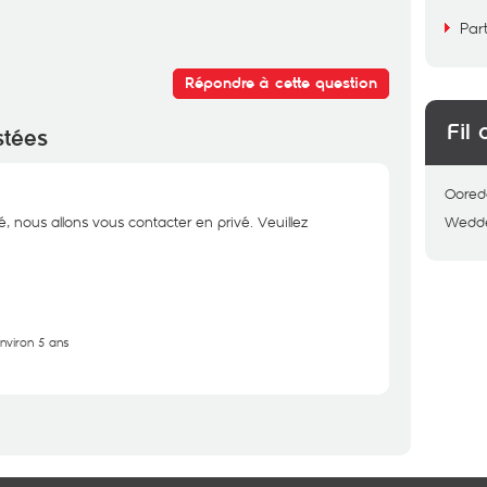
Par
Répondre à cette question
Fil 
stées
Oored
é, nous allons vous contacter en privé. Veuillez
Wedd
environ 5 ans