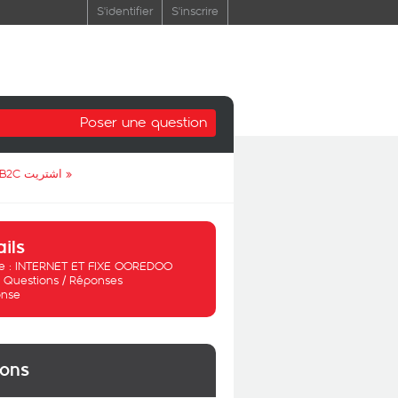
S'identifier
S'inscrire
Poser une question
اشتريت 4G BOX B2C (منذ اسبوع) تقريبا معا شهرين انترنت لاكن الآن لا يعمل
»
ails
 :
INTERNET ET FIXE OOREDOO
:
Questions / Réponses
nse
ions