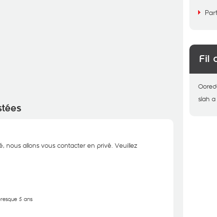
Par
Fil 
Oored
slah
a
stées
é, nous allons vous contacter en privé. Veuillez
 presque 5 ans