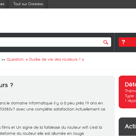
ses
Tout sur Ooredoo
Question: «
Durée de vie des routeurs ?
»
Dét
urs ?
Thème
Type 
1
répo
s le domaine informatique il y a à peu près 19 ans en
 TG585v7 avec une complète satisfaction.Actuellement ce
Act
films et Un signe de la faiblesse du routeur wifi c'est la
ateforme du routeur elle est allumée en rouge