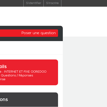
S'identifier
S'inscrire
Poser une question
ails
 :
INTERNET ET FIXE OOREDOO
:
Questions / Réponses
nse
ions