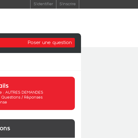
S'identifier
S'inscrire
Poser une question
ails
 :
AUTRES DEMANDES
:
Questions / Réponses
nse
ions