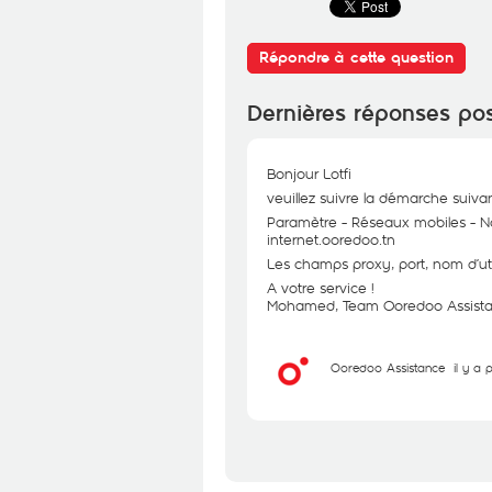
Répondre à cette question
Dernières réponses po
Bonjour Lotfi
veuillez suivre la démarche suiv
Paramètre - Réseaux mobiles - N
internet.ooredoo.tn
Les champs proxy, port, nom d’uti
A votre service !
Mohamed, Team Ooredoo Assist
Ooredoo Assistance
il y a