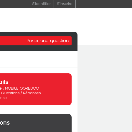
S'identifier
S'inscrire
Poser une question
ails
 :
MOBILE OOREDOO
:
Questions / Réponses
nse
ions