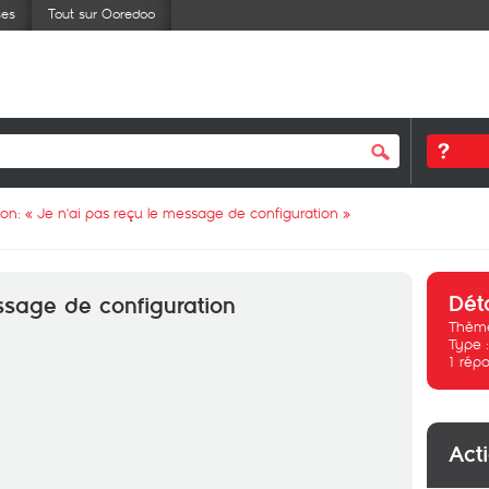
ses
Tout sur Ooredoo
ion: «
Je n'ai pas reçu le message de configuration
»
Dét
ssage de configuration
Thème
Type 
1
répo
Act