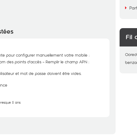
Par
stées
Fil 
Oored
ante pour configurer manuellement votre mobile :
om des points d'accès – Remplir le champ APN :
benza
lisateur et mot de passe doivent être vides.
ance
 presque 5 ans