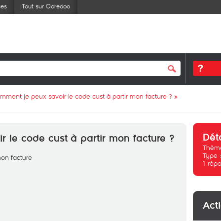
ses
Tout sur Ooredoo
mment je peux savoir le code cust à partir mon facture ?
»
Dét
 le code cust à partir mon facture ?
Thème
Type 
mon facture
1
répo
Act