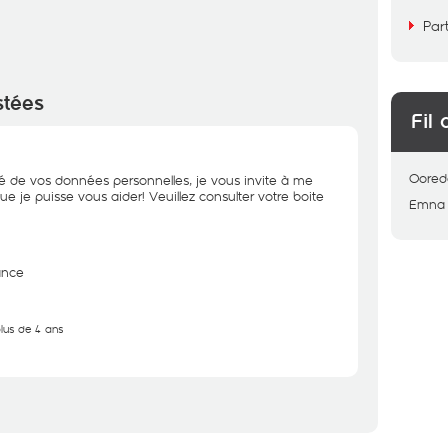
Par
stées
Fil 
Oored
té de vos données personnelles, je vous invite à me
que je puisse vous aider! Veuillez consulter votre boite
Emna
ance
plus de 4 ans