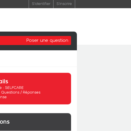
S'identifier
S'inscrire
Poser une question
ails
 :
SELFCARE
:
Questions / Réponses
nse
ions