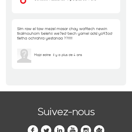
Slm raw el taw mezel masar chay wa9tech newin
tkalmouhom belehii we7ed bech yamel adsl yo93od
tletha ochrahra yestanaa ??!!!!!
Majd edine
il y a plus de 4 ans
Suivez-nous