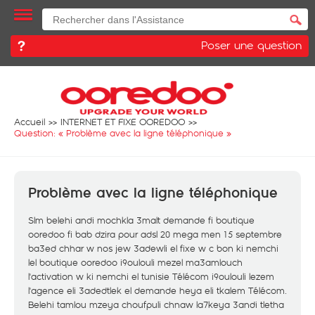
Poser une question
Accueil
INTERNET ET FIXE OOREDOO
Question: «
Problème avec la ligne téléphonique
»
Problème avec la ligne téléphonique
Slm belehi andi mochkla 3malt demande fi boutique
ooredoo fi bab dzira pour adsl 20 mega men 15 septembre
ba3ed chhar w nos jew 3adewli el fixe w c bon ki nemchi
lel boutique ooredoo i9oulouli mezel ma3amlouch
l'activation w ki nemchi el tunisie Télécom i9oulouli lezem
l'agence eli 3adedtlek el demande heya eli tkalem Télécom.
Belehi tamlou mzeya choufpuli chnaw la7keya 3andi tletha