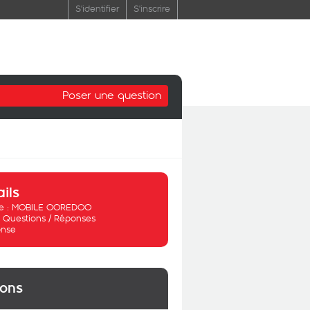
S'identifier
S'inscrire
Poser une question
ails
 :
MOBILE OOREDOO
:
Questions / Réponses
nse
ions