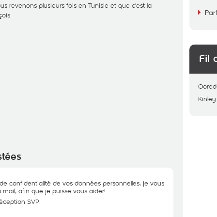
s revenons plusieurs fois en Tunisie et que c'est la
Par
ois.
Fil 
Oored
Kinley
stées
 de confidentialité de vos données personnelles, je vous
 mail, afin que je puisse vous aider!
réception SVP.