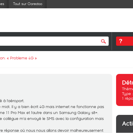
ses
Tout sur Ooredoo
ion: «
Probleme 4G
»
Dét
Thème
Type 
1
répo
é à l'aéroport.
e midi. Il y a bien écrit 4G mais internet ne fonctionne pas
hone 11 Pro Max et l'autre dans un Samsung Galaxy s8+.
tre collègue m'a envoyé le SMS avec la configuration mais
Act
tre réponse où nous nous allons devoir malheureusement