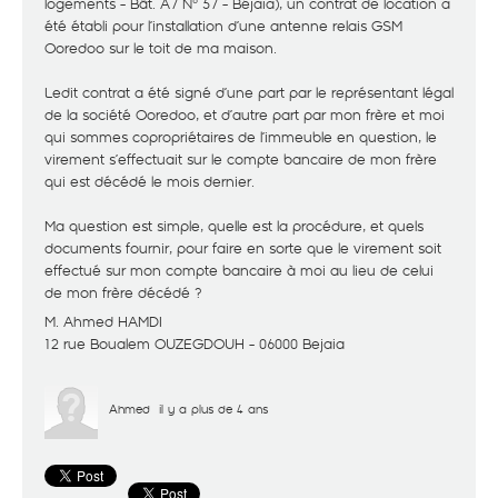
logements - Bât. A7 N° 57 - Béjaia), un contrat de location a
été établi pour l’installation d’une antenne relais GSM
Ooredoo sur le toit de ma maison.
Ledit contrat a été signé d’une part par le représentant légal
de la société Ooredoo, et d’autre part par mon frère et moi
qui sommes copropriétaires de l’immeuble en question, le
virement s’effectuait sur le compte bancaire de mon frère
qui est décédé le mois dernier.
Ma question est simple, quelle est la procédure, et quels
documents fournir, pour faire en sorte que le virement soit
effectué sur mon compte bancaire à moi au lieu de celui
de mon frère décédé ?
M. Ahmed HAMDI
12 rue Boualem OUZEGDOUH - 06000 Bejaia
Ahmed
il y a plus de 4 ans