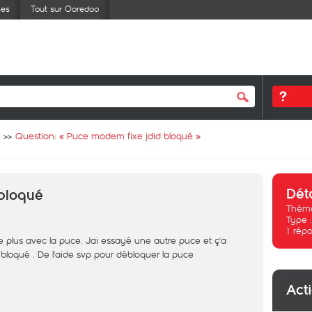
ses
Tout sur Ooredoo
Question: «
Puce modem fixe jdid bloqué
»
Dét
bloqué
Thème
Type 
1
répo
 plus avec la puce. Jai essayé une autre puce et ç'a
 bloqué . De l'aide svp pour débloquer la puce
Act