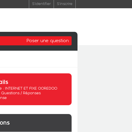
S'identifier
S'inscrire
Poser une question
ails
 :
INTERNET ET FIXE OOREDOO
:
Questions / Réponses
nse
ions