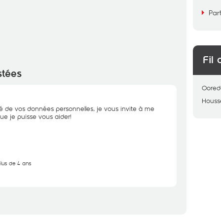
Par
Fil 
stées
Oored
Hous
té de vos données personnelles, je vous invite à me
que je puisse vous aider!
plus de 4 ans