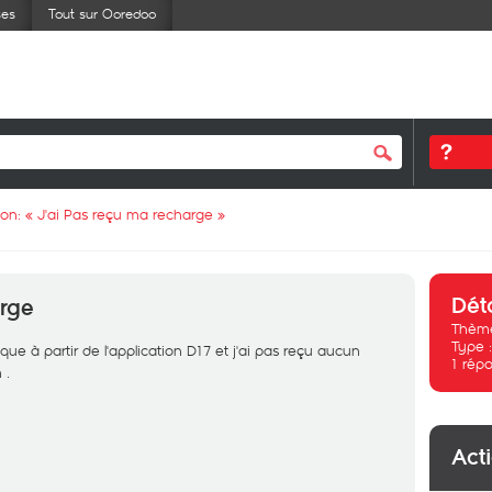
ses
Tout sur Ooredoo
ion: «
J'ai Pas reçu ma recharge
»
Dét
arge
Thème
Type 
ue à partir de l'application D17 et j'ai pas reçu aucun
1
répo
 .
Act