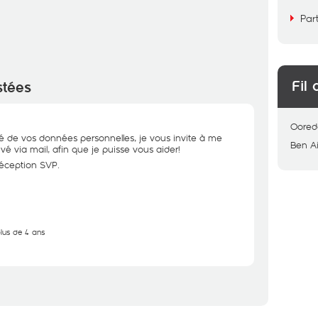
Par
Fil 
stées
Oored
té de vos données personnelles, je vous invite à me
Ben A
vé via mail, afin que je puisse vous aider!
réception SVP.
plus de 4 ans