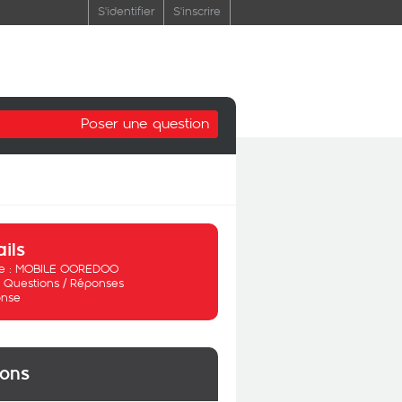
S'identifier
S'inscrire
Poser une question
ails
 :
MOBILE OOREDOO
:
Questions / Réponses
nse
ions