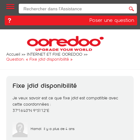
Poser une question
Accueil
INTERNET ET FIXE OOREDOO
Question: «
Fixe jdid disponibilité
»
Fixe jdid disponibilité
Je veux savoir est ce que fixe jdid est compatible avec
cette coordonnées :
37°16'40"N 9°51'12"E
Hamdi
il y a plus de 4 ans