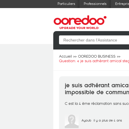
Particuliers
Professionnels
Entrepri
Accueil
OOREDOO BUSINESS
Question: «
je suis adhérant amical st
je suis adhérant amica
impossible de communi
C est la 4 ème réclamation sans su
Ayoub
il y a plus de 4 ans