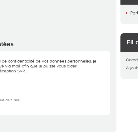
Par
Fil 
stées
Oored
 de confidentialité de vos données personnelles, je
é via mail, afin que je puisse vous aider!
Ayou
réception SVP.
plus de 4 ans