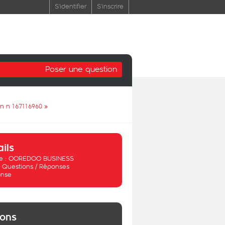
S'identifier
S'inscrire
Poser une question
on n 167116960
»
ails
 :
OOREDOO BUSINESS
:
Questions / Réponses
nse
ions