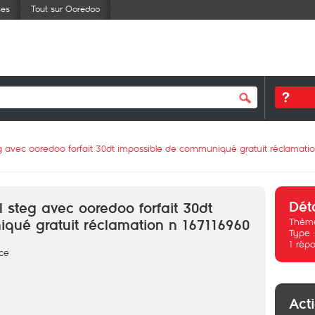
ses
Tout sur Ooredoo
eg avec ooredoo forfait 30dt impossible de communiqué gratuit réclamati
Dét
l steg avec ooredoo forfait 30dt
Thème
qué gratuit réclamation n 167116960
Type 
1
répo
cce
Act