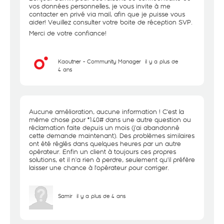
vos données personnelles, je vous invite à me
contacter en privé via mail, afin que je puisse vous
aider! Veuillez consulter votre boite de réception SVP.
Merci de votre confiance!
Kaouther - Community Manager
il y a plus de
4 ans
Aucune amélioration, aucune information ! C'est la
même chose pour *140# dans une autre question ou
réclamation faite depuis un mois (j'ai abandonné
cette demande maintenant). Des problèmes similaires
ont été réglés dans quelques heures par un autre
opérateur. Enfin un client à toujours ces propres
solutions, et il n'a rien à perdre, seulement qu'il préfère
laisser une chance à l'opérateur pour corriger.
Samir
il y a plus de 4 ans