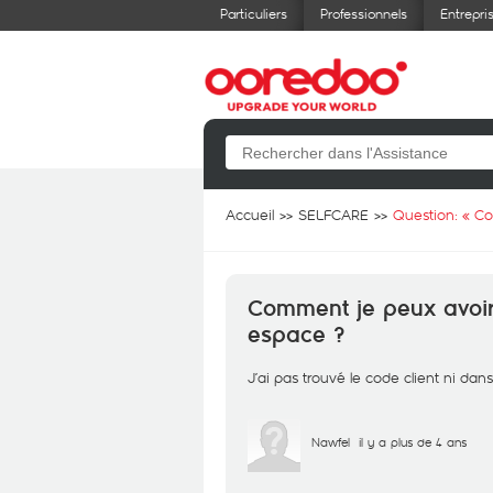
Particuliers
Professionnels
Entrepri
Accueil
SELFCARE
Question: «
Co
Comment je peux avoir
espace ?
J’ai pas trouvé le code client ni dans
Nawfel
il y a plus de 4 ans