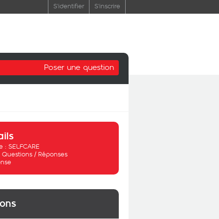
S'identifier
S'inscrire
Poser une question
ails
 :
SELFCARE
:
Questions / Réponses
nse
ions