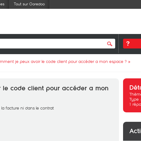
ses
Tout sur Ooredoo
mment je peux avoir le code client pour accéder a mon espace ?
»
Dét
 le code client pour accéder a mon
Thème
Type 
1
répo
 la facture ni dans le contrat
Act