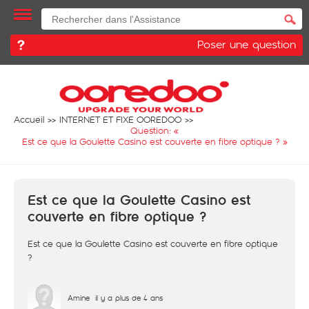
Poser une question
Accueil
INTERNET ET FIXE OOREDOO
Question: «
Est ce que la Goulette Casino est couverte en fibre optique ?
»
Est ce que la Goulette Casino est
couverte en fibre optique ?
Est ce que la Goulette Casino est couverte en fibre optique
?
Amine
il y a plus de 4 ans