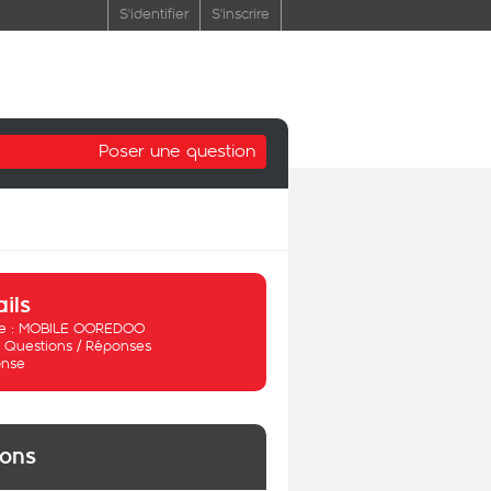
S'identifier
S'inscrire
Poser une question
ails
 :
MOBILE OOREDOO
:
Questions / Réponses
nse
ions