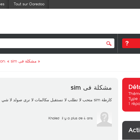
ses
Tout sur Ooredoo
ion: «
مشكلة فى sim
»
Dét
مشكلة فى sim
Thème
Type 
كارطة sim متحب لا تطلب لا نستقبل مكالمات لا نرى صولد لا شي
1
répo
Khaled
il y a plus de 4 ans
Act