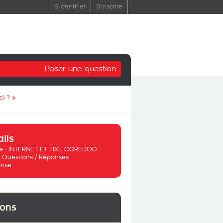
S'identifier
S'inscrire
Poser une question
o) ?
»
ails
 :
INTERNET ET FIXE OOREDOO
:
Questions / Réponses
nse
ions