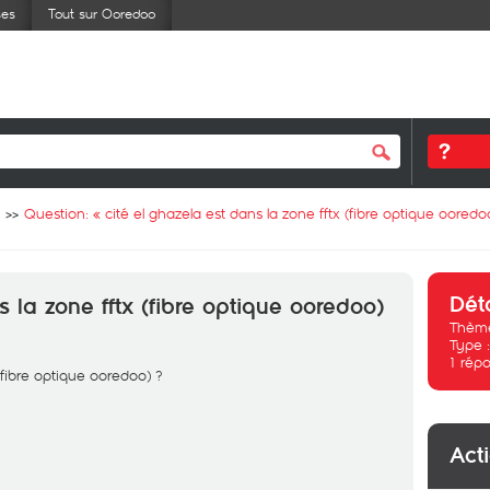
ses
Tout sur Ooredoo
Question: «
cité el ghazela est dans la zone fftx (fibre optique ooredo
Dét
s la zone fftx (fibre optique ooredoo)
Thème
Type 
1
répo
 (fibre optique ooredoo) ?
Act