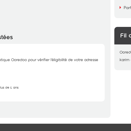
Par
Fil 
stées
Oored
tique Ooredoo pour vérifier l'éligibilité de votre adresse
karim
plus de 4 ans