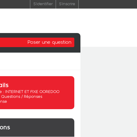
S'identifier
S'inscrire
Poser une question
ails
 :
INTERNET ET FIXE OOREDOO
:
Questions / Réponses
nse
ions