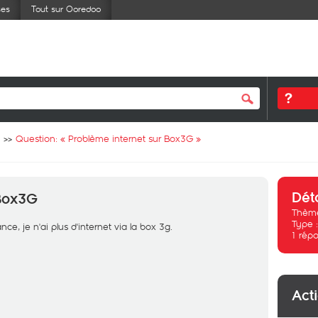
ses
Tout sur Ooredoo
Question: «
Problème internet sur Box3G
»
Dét
 Box3G
Thème
Type 
e, je n'ai plus d'internet via la box 3g.
1
répo
Act