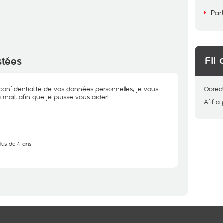
Par
Fil 
stées
 confidentialité de vos données personnelles, je vous
Oored
 mail, afin que je puisse vous aider!
Afif
a 
plus de 4 ans