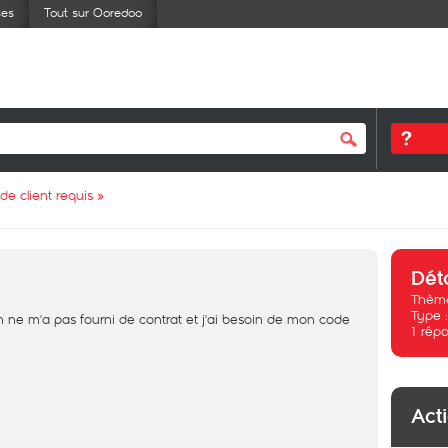
ses
Tout sur Ooredoo
de client requis
»
Dét
Thème
Type 
ne m'a pas fourni de contrat et j'ai besoin de mon code
1
répo
Act