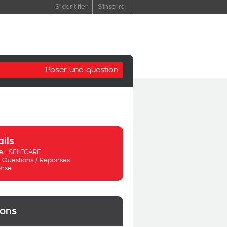
S'identifier
S'inscrire
Poser une question
ails
 :
SELFCARE
:
Questions / Réponses
nse
ions