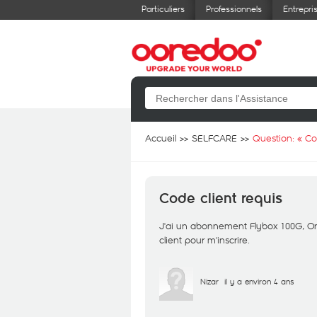
Particuliers
Professionnels
Entrepri
Accueil
SELFCARE
Question: «
Co
Code client requis
J'ai un abonnement Flybox 100G, On 
client pour m'inscrire.
Nizar
il y a environ 4 ans