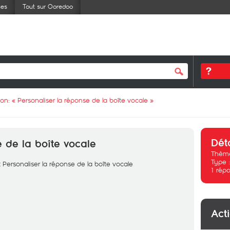
ses
Tout sur Ooredoo
ion: «
Personaliser la réponse de la boîte vocale
»
Dét
e de la boîte vocale
Thème
Type 
Personaliser la réponse de la boîte vocale
1
répo
Act