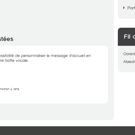
Par
Fil 
stées
Oored
ssibilité de personnaliser le message d'accueil en
re boîte vocale.
Alaed
environ 4 ans