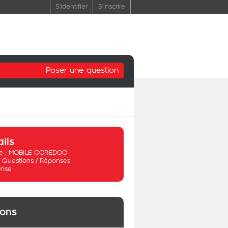
S'identifier
S'inscrire
Poser une question
ails
 :
MOBILE OOREDOO
:
Questions / Réponses
nse
ions