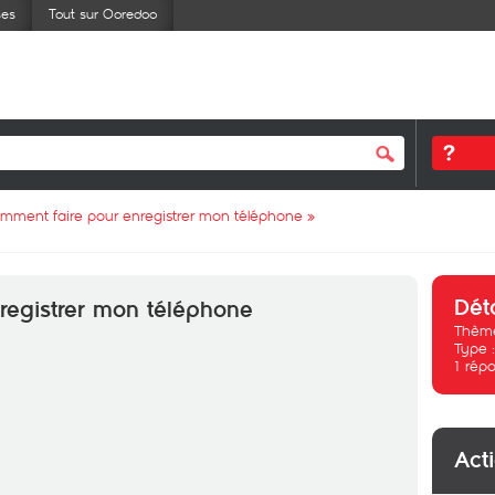
ses
Tout sur Ooredoo
mment faire pour enregistrer mon téléphone
»
Dét
registrer mon téléphone
Thème
Type 
1
répo
Act