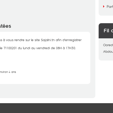
Par
stées
Fil 
à vous rendre sur le site Sajalni.tn afin d'enregistrer
Oored
 le 71100201 du lundi au vendredi de 08H à 17H30.
Abdo
environ 4 ans