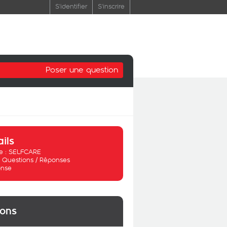
S'identifier
S'inscrire
Poser une question
ails
 :
SELFCARE
:
Questions / Réponses
nse
ions